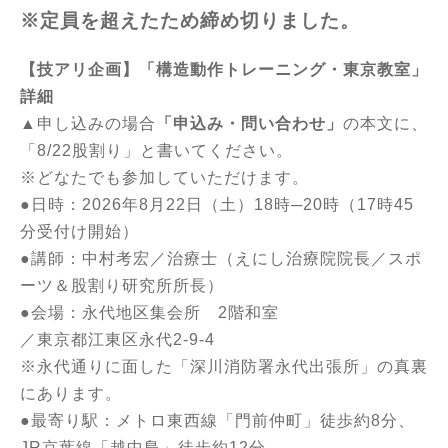
※定員を超えたため締め切りました。
【技アリ企画】「構造動作トレーニング・東京教室」
詳細
▲申し込みの場合
「申込み・問い合わせ」
の本文に、
「8/22股割り」と書いてください。
※どなたでも参加していただけます。
●日時：2026年8月22日（土）18時─20時（17時45
分受付け開始）
●講師：中村考宏／治療士（えにし治療院院長／スポ
ーツ＆股割り研究所所長）
●会場：永代地区集会所 2階和室
／東京都江東区永代2-9-4
※永代通りに面した「深川消防署永代出張所」の真裏
にあります。
●最寄り駅：メトロ東西線「門前仲町」徒歩約8分、
JR京葉線「越中島」徒歩約12分