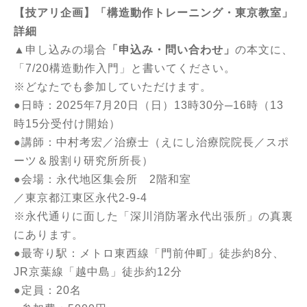
【技アリ企画】「構造動作トレーニング・東京教室」
詳細
▲申し込みの場合
「申込み・問い合わせ」
の本文に、
「7/20構造動作入門」と書いてください。
※どなたでも参加していただけます。
●日時：2025年7月20日（日）13時30分─16時（13
時15分受付け開始）
●講師：中村考宏／治療士（えにし治療院院長／スポ
ーツ＆股割り研究所所長）
●会場：永代地区集会所 2階和室
／東京都江東区永代2-9-4
※永代通りに面した「深川消防署永代出張所」の真裏
にあります。
●最寄り駅：メトロ東西線「門前仲町」徒歩約8分、
JR京葉線「越中島」徒歩約12分
●定員：20名