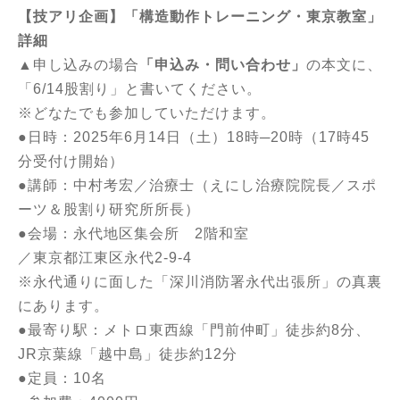
【技アリ企画】「構造動作トレーニング・東京教室」
詳細
▲申し込みの場合
「申込み・問い合わせ」
の本文に、
「6/14股割り」と書いてください。
※どなたでも参加していただけます。
●日時：2025年6月14日（土）18時─20時（17時45
分受付け開始）
●講師：中村考宏／治療士（えにし治療院院長／スポ
ーツ＆股割り研究所所長）
●会場：永代地区集会所 2階和室
／東京都江東区永代2-9-4
※永代通りに面した「深川消防署永代出張所」の真裏
にあります。
●最寄り駅：メトロ東西線「門前仲町」徒歩約8分、
JR京葉線「越中島」徒歩約12分
●定員：10名