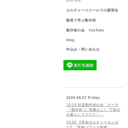
講座情報
カルチャースクールでの講習会
動画で学ぶ動作術
動作術の会 YouTube
blog
申込み・問い合わせ
2026.08.07 Friday
10:15 杉並動作術の会 テーマ
「“動作術”と“骨盤おこし”で毎日
の暮らしラクラク！」
15:00 【草加カルチャーセンタ
ー】「骨格バランス体操」