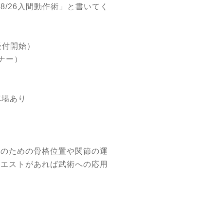
8/26入間動作術」と書いてく
時受付開始）
ナー）
車場あり
作のための骨格位置や関節の運
クエストがあれば武術への応用