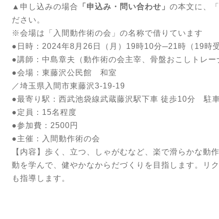
▲申し込みの場合
「申込み・問い合わせ」
の本文に、「
ださい。
※会場は「入間動作術の会」の名称で借りています
●日時：2024年8月26日（月）19時10分─21時（19
●講師：中島章夫（動作術の会主宰、骨盤おこしトレー
●会場：東藤沢公民館 和室
／埼玉県入間市東藤沢3-19-19
●最寄り駅：西武池袋線武蔵藤沢駅下車 徒歩10分 駐
●定員：15名程度
●参加費：2500円
●主催：入間動作術の会
【内容】歩く、立つ、しゃがむなど、楽で滑らかな動
動を学んで、健やかなからだづくりを目指します。リ
も指導します。