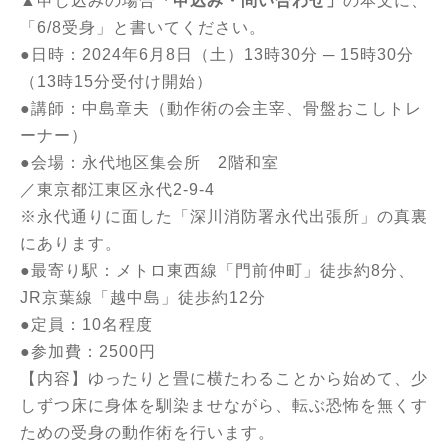
▲申し込みの場合
「申込み・問い合わせ」
の本文に、
「6/8受身」と書いてください。
●日時：2024年6月8日（土）13時30分 ─ 15時30分
（13時15分受付け開始）
●講師：中島章夫（動作術の会主宰、骨盤おこしトレ
ーナー）
●会場：永代地区集会所 2階和室
／東京都江東区永代2-9-4
※永代通りに面した「深川消防署永代出張所」の真裏
にあります。
●最寄り駅：メトロ東西線「門前仲町」徒歩約8分、
JR京葉線「越中島」徒歩約12分
●定員：10名程度
●参加費：2500円
【内容】ゆったりと畳に横たわることから始めて、少
しずつ床に身体を馴染ませながら、転ぶ恐怖を無くす
ための受身の動作術を行います。