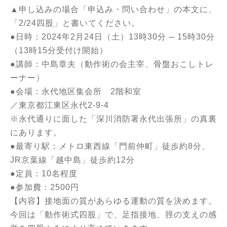
▲申し込みの場合「申込み・問い合わせ」の本文に、
「2/24四股」と書いてください。
●日時：2024年2月24日（土）13時30分 ─ 15時30分
（13時15分受付け開始）
●講師：中島章夫（動作術の会主宰、骨盤おこしトレ
ーナー）
●会場：永代地区集会所 2階和室
／東京都江東区永代2-9-4
※永代通りに面した「深川消防署永代出張所」の真裏
にあります。
●最寄り駅：メトロ東西線「門前仲町」徒歩約8分、
JR京葉線「越中島」徒歩約12分
●定員：10名程度
●参加費：2500円
【内容】接地面の質があらゆる運動の質を決めます。
今回は「動作術式四股」で、足指接地、脛の支えの感