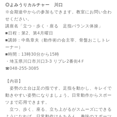
◎よみうりカルチャー 川口
※会期途中からの参加もできます。教室にお問い合わ
せください。
講座名「立つ・歩く・座る 足指バランス体操」
■日程：第2、第4月曜日
■講師：中島章夫（動作術の会主宰、骨盤おこしトレ
ーナー）
■時間：13時30分から15時
・埼玉県川口市川口3-3 リプレ2番街4Ｆ
☎048-255-3085
【内容】
姿勢の土台は足の指です。足指を動かし、キレイで
動きやすい姿勢になりましょう。日常動作からスポー
ツまで応用できます。
立つ、歩く、座る、立ち上がるがスムーズにできる
ようになれば、日常動作はもちろん、趣味のスポーツ