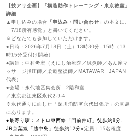
【技アリ企画】「構造動作トレーニング・東京教室」
詳細
▲申し込みの場合
「申込み・問い合わせ」
の本文に、
「7/18所有感覚」と書いてください。
※どなたでも参加していただけます。
●日時：2026年7月18日（土）13時30分─15時（13
時15分受付け開始）
●講師：
中村考宏（えにし治療院／鍼灸師／あん摩マ
ッサージ指圧師／柔道整復師／MATAWARI JAPAN
代表）
●会場：永代地区集会所 2階和室
／東京都江東区永代2-9-4
※永代通りに面した「深川消防署永代出張所」の真裏
にあります。
●最寄り駅：メトロ東西線「門前仲町」徒歩約8分、
JR京葉線「越中島」徒歩約12分
●定員：15名程度