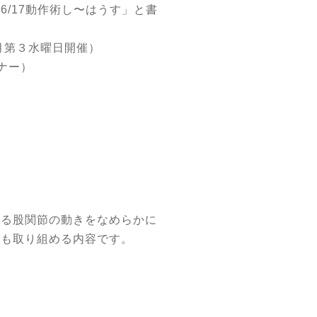
6/17動作術し〜はうす」と書
毎月第３水曜日開催）
ナー）
ある股関節の動きをなめらかに
でも取り組める内容です。