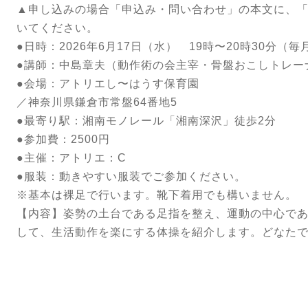
▲申し込みの場合
「申込み・問い合わせ」
の本文に、「
いてください。
●日時：2026年6月17日（水） 19時〜20時30分（
●講師：中島章夫（動作術の会主宰・骨盤おこしトレー
●会場：アトリエし〜はうす保育園
／神奈川県鎌倉市常盤64番地5
●最寄り駅：湘南モノレール「湘南深沢」徒歩2分
●参加費：2500円
●主催：アトリエ：C
●服装：動きやすい服装でご参加ください。
※基本は裸足で行います。靴下着用でも構いません。
【内容】姿勢の土台である足指を整え、運動の中心で
して、生活動作を楽にする体操を紹介します。どなた