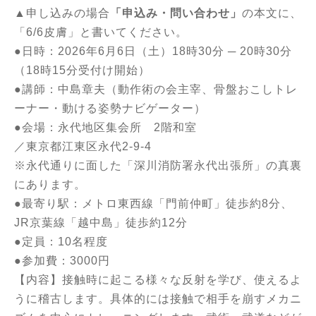
▲申し込みの場合
「申込み・問い合わせ」
の本文に、
「6/6皮膚」と書いてください。
●日時：2026年6月6日（土）18時30分 ─ 20時30分
（18時15分受付け開始）
●講師：中島章夫（動作術の会主宰、骨盤おこしトレ
ーナー・動ける姿勢ナビゲーター）
●会場：永代地区集会所 2階和室
／東京都江東区永代2-9-4
※永代通りに面した「深川消防署永代出張所」の真裏
にあります。
●最寄り駅：メトロ東西線「門前仲町」徒歩約8分、
JR京葉線「越中島」徒歩約12分
●定員：10名程度
●参加費：3000円
【内容】接触時に起こる様々な反射を学び、使えるよ
うに稽古します。具体的には接触で相手を崩すメカニ