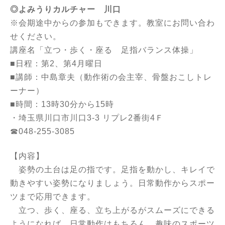
◎よみうりカルチャー 川口
※会期途中からの参加もできます。教室にお問い合わ
せください。
講座名「立つ・歩く・座る 足指バランス体操」
■日程：第2、第4月曜日
■講師：中島章夫（動作術の会主宰、骨盤おこしトレ
ーナー）
■時間：13時30分から15時
・埼玉県川口市川口3-3 リプレ2番街4Ｆ
☎048-255-3085
【内容】
姿勢の土台は足の指です。足指を動かし、キレイで
動きやすい姿勢になりましょう。日常動作からスポー
ツまで応用できます。
立つ、歩く、座る、立ち上がるがスムーズにできる
ようになれば、日常動作はもちろん、趣味のスポーツ