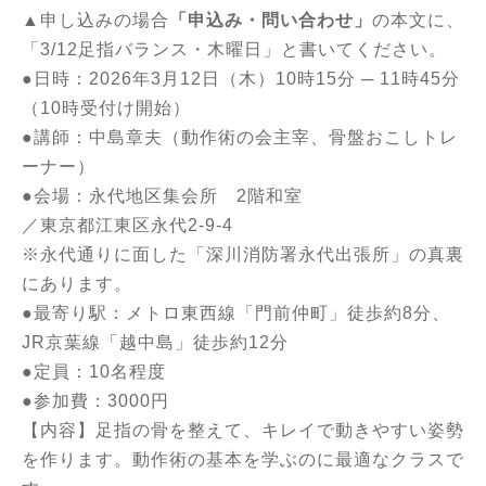
▲申し込みの場合
「申込み・問い合わせ」
の本文に、
「3/12足指バランス・木曜日」と書いてください。
●日時：2026年3月12日（木）10時15分 ─ 11時45分
（10時受付け開始）
●講師：中島章夫（動作術の会主宰、骨盤おこしトレ
ーナー）
●会場：永代地区集会所 2階和室
／東京都江東区永代2-9-4
※永代通りに面した「深川消防署永代出張所」の真裏
にあります。
●最寄り駅：メトロ東西線「門前仲町」徒歩約8分、
JR京葉線「越中島」徒歩約12分
●定員：10名程度
●参加費：3000円
【内容】足指の骨を整えて、キレイで動きやすい姿勢
を作ります。動作術の基本を学ぶのに最適なクラスで