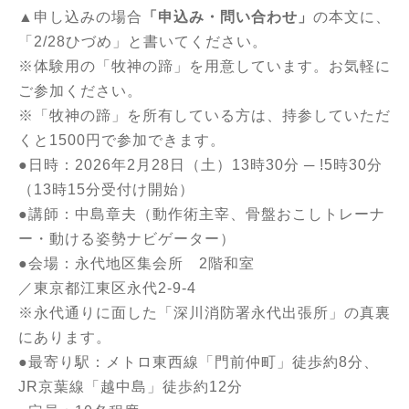
▲申し込みの場合
「申込み・問い合わせ」
の本文に、
「2/28ひづめ」と書いてください。
※体験用の「牧神の蹄」を用意しています。お気軽に
ご参加ください。
※「牧神の蹄」を所有している方は、持参していただ
くと1500円で参加できます。
●日時：2026年2月28日（土）13時30分 ─ !5時30分
（13時15分受付け開始）
●講師：中島章夫（動作術主宰、骨盤おこしトレーナ
ー・
動ける姿勢ナビゲーター
）
●会場：永代地区集会所 2階和室
／東京都江東区永代2-9-4
※永代通りに面した「深川消防署永代出張所」の真裏
にあります。
●最寄り駅：メトロ東西線「門前仲町」徒歩約8分、
JR京葉線「越中島」徒歩約12分