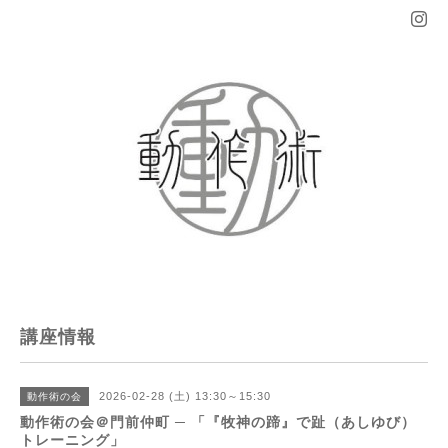
講座情報
2026-02-28 (土) 13:30～15:30
動作術の会
動作術の会＠門前仲町 ─ 「『牧神の蹄』で趾（あしゆび）
トレーニング」