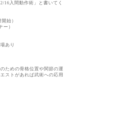
2/16入間動作術」と書いてく
受付開始）
ナー）
車場あり
作のための骨格位置や関節の運
クエストがあれば武術への応用