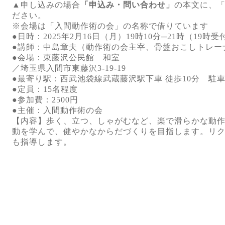
▲申し込みの場合
「申込み・問い合わせ」
の本文に、「
ださい。
※会場は「入間動作術の会」の名称で借りています
●日時：2025年2月16日（月）19時10分─21時（19時
●講師：中島章夫（動作術の会主宰、骨盤おこしトレー
●会場：東藤沢公民館 和室
／埼玉県入間市東藤沢3-19-19
●最寄り駅：西武池袋線武蔵藤沢駅下車 徒歩10分 駐
●定員：15名程度
●参加費：2500円
●主催：入間動作術の会
【内容】歩く、立つ、しゃがむなど、楽で滑らかな動
動を学んで、健やかなからだづくりを目指します。リ
も指導します。