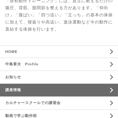
「原初動作トレーニング」には、直立に耐えるだけの
腹圧、背筋、股関節を整える力があります。「仰向
け」「腹ばい」「四つ這い」「立っち」の基本の体操
に加えて、寝返りや高這い、遊泳運動など今の動作に
直結する体操を行います
。
HOME
中島章夫 Profile
お知らせ
講座情報
カルチャースクールでの講習会
動画で学ぶ動作術