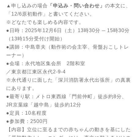
▲申し込みの場合
「申込み・問い合わせ」
の本文に、
「12/6原初動作」と書いてください。
※どなたでも楽しめる内容です。
●日時：2025年12月6日（土）13時30分 ─ 15時30分
（13時15分受付け開始）
●講師：中島章夫（動作術の会主宰、骨盤おこしトレ
ーナー）
●会場：永代地区集会所 2階和室
／東京都江東区永代2-9-4
※永代通りに面した「深川消防署永代出張所」の真裏
にあります。
●最寄り駅：メトロ東西線「門前仲町」徒歩約8分、
JR京葉線「越中島」徒歩約12分
●定員：10名程度
●参加費：2500円
【内容】立位に至るまでの赤ちゃんの動きを基にした