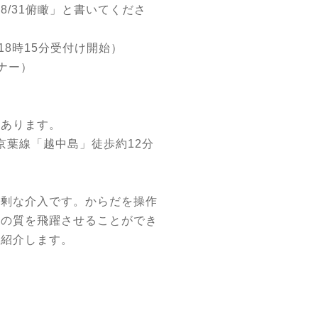
8/31俯瞰」と書いてくださ
分（18時15分受付け開始）
ナー）
にあります。
京葉線「越中島」徒歩約12分
過剰な介入です。からだを操作
技の質を飛躍させることができ
ん紹介します。