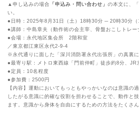
▲申し込みの場合
「申込み・問い合わせ」
の本文に、「
い。
●日時：2025年8月31日（土）18時30分 ─ 20時30
●講師：中島章夫（動作術の会主宰、骨盤おこしトレー
●会場：永代地区集会所 2階和室
／東京都江東区永代2-9-4
※永代通りに面した「深川消防署永代出張所」の真裏
●最寄り駅：メトロ東西線「門前仲町」徒歩約8分、JR
●定員：10名程度
●参加費：2500円
【内容】運動においてもっともやっかいなのは意識の
したがる意識に的確な役割を担わせることで、動作と
ます。意識から身体を自由にするための方法をたくさ