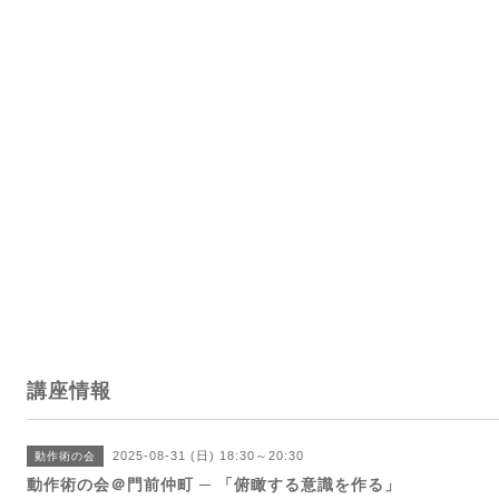
講座情報
2025-08-31 (日) 18:30～20:30
動作術の会
動作術の会＠門前仲町 ─ 「俯瞰する意識を作る」