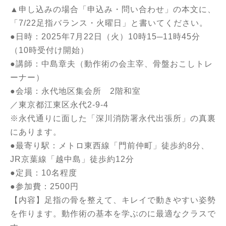
▲申し込みの場合
「申込み・問い合わせ
」
の本文に、
「7/22足指バランス・火曜日」と書いてください。
●日時：2025年7月22日（火）10時15─11時45分
（10時受付け開始）
●講師：中島章夫（動作術の会主宰、骨盤おこしトレ
ーナー）
●会場：永代地区集会所 2階和室
／東京都江東区永代2-9-4
※永代通りに面した「深川消防署永代出張所」の真裏
にあります。
●最寄り駅：メトロ東西線「門前仲町」徒歩約8分、
JR京葉線「越中島」徒歩約12分
●定員：10名程度
●参加費：2500円
【内容】足指の骨を整えて、キレイで動きやすい姿勢
を作ります。動作術の基本を学ぶのに最適なクラスで