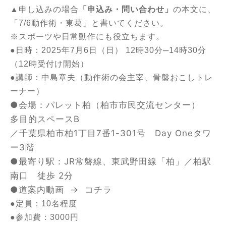
▲申し込みの場合
「申込み・問い合わせ」
の本文に、
「7/6動作術・東葛」と書いてください。
※スポーツや日常動作にも役立ちます。
●日時：2025年7月6日（日） 12時30分─14時30分
（12時受付け開始）
●講師：中島章夫（動作術の会主宰、骨盤おこしトレ
ーナー）
●会場：パレット柏（柏市市民交流センター）
多目的スペースB
／千葉県柏市柏1丁目7番1-301号 Day Oneタワ
ー3階
●最寄り駅：JR常磐線、東武野田線「柏」／柏駅
南口 徒歩 2分
●道案内動画 →
コチラ
●定員：10名程度
●参加費：3000円