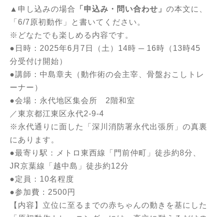
▲申し込みの場合
「申込み・問い合わせ」
の本文に、
「6/7原初動作」と書いてください。
※どなたでも楽しめる内容です。
●日時：2025年6月7日（土）14時 ─ 16時（13時45
分受付け開始）
●講師：中島章夫（動作術の会主宰、骨盤おこしトレ
ーナー）
●会場：永代地区集会所 2階和室
／東京都江東区永代2-9-4
※永代通りに面した「深川消防署永代出張所」の真裏
にあります。
●最寄り駅：メトロ東西線「門前仲町」徒歩約8分、
JR京葉線「越中島」徒歩約12分
●定員：10名程度
●参加費：2500円
【内容】
立位に至るまでの赤ちゃんの動きを基にした