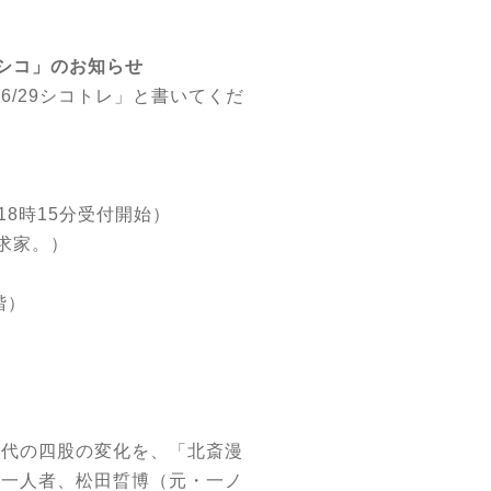
のシコ」のお知らせ
6/29シコトレ」と書いてくだ
（18時15分受付開始）
求家。）
階）
時代の四股の変化を、「北斎漫
第一人者、松田晢博（元・一ノ