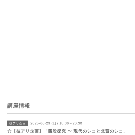
講座情報
2025-06-29 (日) 18:30～20:30
技アリ企画
☆【技アリ企画】「四股探究 〜 現代のシコと北斎のシコ」