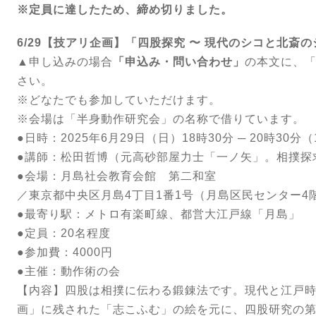
※定員に達したため、締め切りました。
6
/29【技アリ企画】「四股探究 〜 現代のシコと北斎
▲申し込みの場合
「申込み・問い合わせ」
の本文に、「
さい。
※どなたでも参加していただけます。
※会場は「半身動作研究会」の名称で借りています。
●日時：2025年6月29日（日）18時30分 ─ 20時30分
●講師：松田哲博（元高砂部屋力士「一ノ矢」。相撲探
●会場：月島社会教育会館 第二和室
／東京都中央区月島4丁目1番1号（月島区民センター4
●最寄り駅：メトロ有楽町線、都営大江戸線「月島」
●定員：20名程度
●参加費：4000円
●主催：動作術の会
【内容】四股は相撲に伝わる鍛錬法です。現代と江戸
画」に残された「志こふむ」の絵を元に、四股研究の