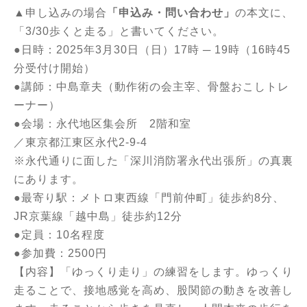
▲申し込みの場合
「申込み・問い合わせ」
の本文に、
「3/30歩くと走る」と書いてください。
●日時：2025年3月30日（日）17時 ─ 19時（16時45
分受付け開始）
●講師：中島章夫（動作術の会主宰、骨盤おこしトレ
ーナー）
●会場：永代地区集会所 2階和室
／東京都江東区永代2-9-4
※永代通りに面した「深川消防署永代出張所」の真裏
にあります。
●最寄り駅：メトロ東西線「門前仲町」徒歩約8分、
JR京葉線「越中島」徒歩約12分
●定員：10名程度
●参加費：2500円
【内容】「ゆっくり走り」の練習をします。ゆっくり
走ることで、接地感覚を高め、股関節の動きを改善し