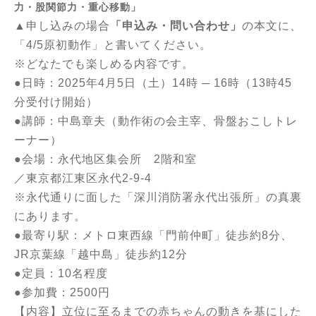
力・股関節力・重心移動」
▲申し込みの場合
「申込み・問い合わせ」
の本文に、
「4/5原初動作」と書いてください。
※どなたでも楽しめる内容です。
●日時：2025年4月5日（土）14時 ─ 16時（13時45
分受付け開始）
●講師：中島章夫（動作術の会主宰、骨盤おこしトレ
ーナー）
●会場：永代地区集会所 2階和室
／東京都江東区永代2-9-4
※永代通りに面した「深川消防署永代出張所」の真裏
にあります。
●最寄り駅：メトロ東西線「門前仲町」徒歩約8分、
JR京葉線「越中島」徒歩約12分
●定員：10名程度
●参加費：2500円
【内容】
立位に至るまでの赤ちゃんの動きを基にした