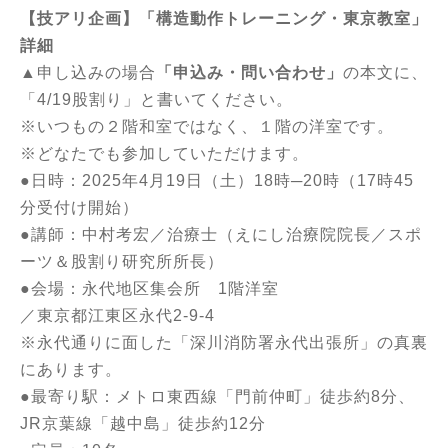
【技アリ企画】「構造動作トレーニング・東京教室」
詳細
▲申し込みの場合
「申込み・問い合わせ」
の本文に、
「4/19股割り」と書いてください。
※いつもの２階和室ではなく、１階の洋室です。
※どなたでも参加していただけます。
●日時：2025年4月19日（土）18時─20時（17時45
分受付け開始）
●講師：中村考宏／治療士（えにし治療院院長／スポ
ーツ＆股割り研究所所長）
●会場：永代地区集会所 1階洋室
／東京都江東区永代2-9-4
※永代通りに面した「深川消防署永代出張所」の真裏
にあります。
●最寄り駅：メトロ東西線「門前仲町」徒歩約8分、
JR京葉線「越中島」徒歩約12分