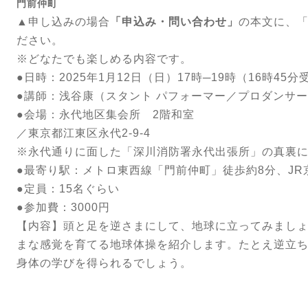
門前仲町
▲申し込みの場合
「申込み・問い合わせ」
の本文に、「
ださい。
※どなたでも楽しめる内容です。
●日時：2025年1月12日（日）17時─19時（16時45
●講師：浅谷康（スタント パフォーマー／プロダンサ
●会場：永代地区集会所 2階和室
／東京都江東区永代2-9-4
※永代通りに面した「深川消防署永代出張所」の真裏
●最寄り駅：メトロ東西線「門前仲町」徒歩約8分、JR
●定員：15名ぐらい
●参加費：3000円
【内容】頭と足を逆さまにして、地球に立ってみまし
まな感覚を育てる地球体操を紹介します。たとえ逆立
身体の学びを得られるでしょう。