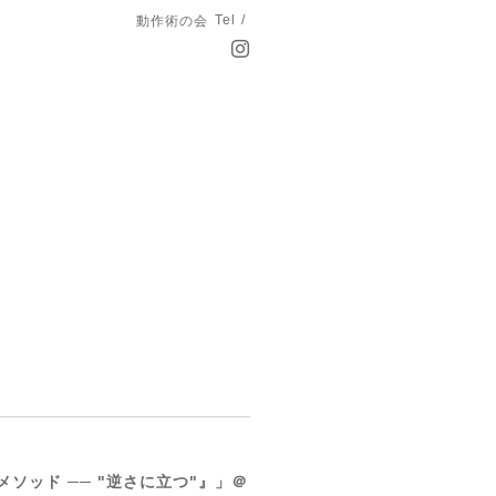
Tel /
動作術の会
ッド ── "逆さに立つ"』」＠