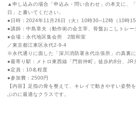
▲申し込みの場合
「申込み・問い合わせ
」
の本文に、「
日」と書いてください。
●日時：2024年11月26日（火）10時30─12時（10時
●講師：中島章夫（動作術の会主宰、骨盤おこしトレー
●会場：永代地区集会所 2階和室
／東京都江東区永代2-9-4
※永代通りに面した「深川消防署永代出張所」の真裏
●最寄り駅：メトロ東西線「門前仲町」徒歩約8分、JR
●定員：10名程度
●参加費：2500円
【内容】足指の骨を整えて、キレイで動きやすい姿勢
ぶのに最適なクラスです。