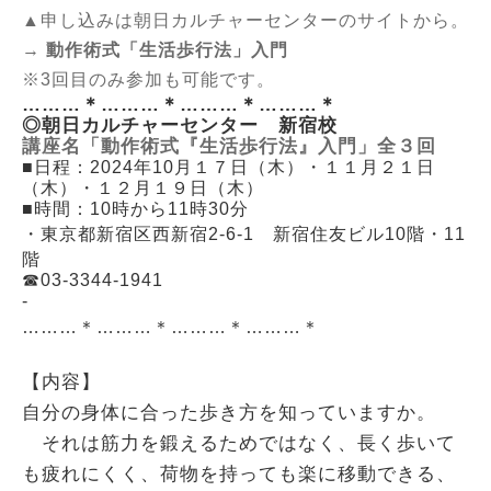
▲申し込みは朝日カルチャーセンターのサイトから。
→
動作術式「生活歩行法」入門
※3回目のみ参加も可能です。
………＊………＊………＊………＊
◎朝日カルチャーセンター 新宿校
講座名「動作術式『生活歩行法』入門」全３回
■日程：2024年10月１７日（木）・１１月２１日
（木）・１２月１９日（木）
■時間：10時から11時30分
・
東京都新宿区西新宿2-6-1
新宿住友ビル10階・11
階
☎03-3344-1941
-
………＊………＊………＊………＊
【内容】
自分の身体に合った歩き方を知っていますか。
それは筋力を鍛えるためではなく、長く歩いて
も疲れにくく、荷物を持っても楽に移動できる、