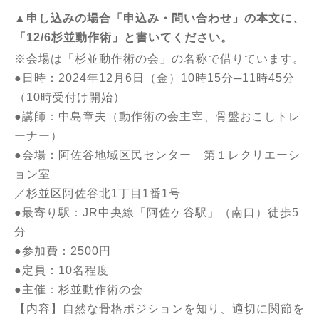
▲申し込みの場合
「申込み・問い合わせ」
の本文に、
「12/6杉並動作術」と書いてください。
※会場は「杉並動作術の会」の名称で借りています。
●日時：2024年12月6日（金）10時15分─11時45分
（10時受付け開始）
●講師：中島章夫（動作術の会主宰、骨盤おこしトレ
ーナー）
●会場：阿佐谷地域区民センター 第１レクリエーシ
ョン室
／杉並区阿佐谷北1丁目1番1号
●最寄り駅：JR中央線「阿佐ケ谷駅」（南口）徒歩5
分
●参加費：2500円
●定員：10名程度
●主催：杉並動作術の会
【内容】自然な骨格ポジションを知り、適切に関節を