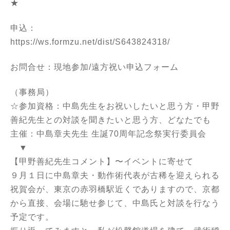
★
申込：
https://ws.formzu.net/dist/S643824318/
お問合せ：
現地参加/遠方祝い申込フォーム
（事務局）
☆参加資格：中島先生をお祝いしたいと思う方・甲野
善紀先生との対談を聞きたいと思う方、どなたでも
主催：中島章夫先生 生誕70周年記念祭実行委員会
▼
【甲野善紀先生コメント】〜イベントに寄せて
９月１日に中島章夫・動作術代表が古稀を迎えられる
祝賀会が、東京の赤羽橋駅近くでありますので、京都
から直接、会場に馳せ参じて、中島氏と対談を行なう
予定です。