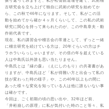
振り返ってみますと、私が松聲館道場を建て、武術稽
古研究会を立ち上げて独自に武術の研究を始めてか
ら、この秋で46年になります。そして、私がこの活
動を始めてから確か４ヶ月くらいして、この私の武術
研究に関心を持って来られたのが、この中島章夫・動
作術代表です。
現在、私の講習会や稽古会の常連として、ずっと一緒
に稽古研究を続けている方は、20年ぐらいの方はチ
ラホラいらっしゃいますが、その倍の年を超えている
人は中島氏以外誰も思い当たりません。
中島氏とは『縁の森』（えにしのもり）の共著書があ
りますが、中島氏ほど「私が得難い方と出会って私の
技が変わった時の様子」や、この40年以上もの間に
あった様々な変化を知っている人は他に誰もいない事
は確かです。
今回は、ごく初期の頃の思い出や、32年ほど前、
「井桁崩しの原理」に私が気付いた時のこと等々、私