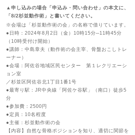
▲申し込みの場合
「申込み・問い合わせ」
の本文に、
「8/2杉並動作術」と書いてください。
※会場は「杉並動作術の会」の名称で借りています。
●日時：2024年8月2日（金）10時15分─11時45分
（10時受付け開始）
●講師：中島章夫（動作術の会主宰、骨盤おこしトレ
ーナー）
●会場：阿佐谷地域区民センター 第１レクリエーシ
ョン室
／杉並区阿佐谷北1丁目1番1号
●最寄り駅：JR中央線「阿佐ケ谷駅」（南口）徒歩5
分
●参加費：2500円
●定員：10名程度
●主催：杉並動作術の会
【内容】自然な骨格ポジションを知り、適切に関節を