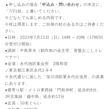
▲申し込みの場合
「申込み・問い合わせ」
の本文に、
「7/21杖」と書いてください。
※どなたでも楽しめる内容です。
※杖は用意します。ご自身の杖がある方はご持参くだ
さい。
●日時：2023年7月21日（日）18時 ─ 20時（17時50
分受付け開始）
●講師：中島章夫（動作術の会主宰、骨盤おこしトレ
ーナー）
●会場：永代地区集会所 2階和室
／東京都江東区永代2-9-4
※永代通りに面した「深川消防署永代出張所」の真裏
にあります。
●最寄り駅：メトロ東西線「門前仲町」徒歩約8分、
JR京葉線「越中島」徒歩約12分
●定員：10名ぐらい