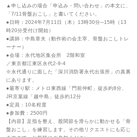
▲申し込みの場合「申込み・問い合わせ」の本文に、
「7/11骨盤おこし」と書いてください。
●日時：2024年7月11日（木）13時30分─15時（13
時20分受付け開始）
●講師：中島章夫（動作術の会主宰、骨盤おこしトレ
ーナー）
●会場：永代地区集会所 2階和室
／東京都江東区永代2-9-4
※永代通りに面した「深川消防署永代出張所」の真裏
にあります。
●最寄り駅：メトロ東西線「門前仲町」徒歩約8分、
JR京葉線「越中島」徒歩約12分
●定員：10名程度
●参加費：2500円
【内容】足指を整え、股関節を滑らかに動かせる「骨
盤おこし」を練習します。その他リクエストにも応じ