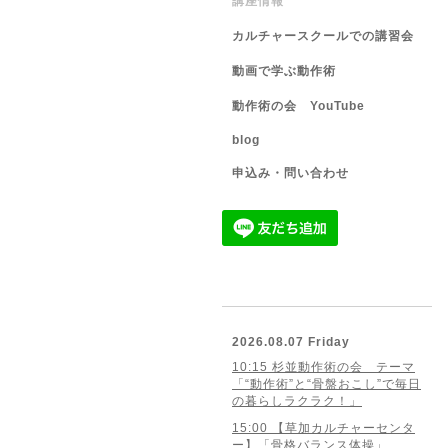
講座情報
カルチャースクールでの講習会
動画で学ぶ動作術
動作術の会 YouTube
blog
申込み・問い合わせ
2026.08.07 Friday
10:15 杉並動作術の会 テーマ
「“動作術”と“骨盤おこし”で毎日
の暮らしラクラク！」
15:00 【草加カルチャーセンタ
ー】「骨格バランス体操」