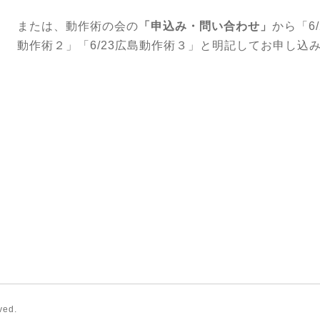
または、動作術の会の
「申込み・問い合わせ」
から「6
動作術２」
「6/23広島動作術３」と明記してお申し込
ved.