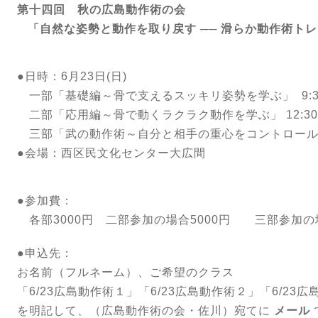
第十四回 秋の広島動作術の会
「⾃然な姿勢と動作を取り戻す ── 滑らか動作術ト
●日時：6⽉23⽇(⽇
一部「基礎編～骨で支えるスッキリ姿勢を学ぶ」 9:30〜
二部「応用編～骨で動くラクラク動作を学ぶ」 12:30〜
三部「武の動作術～自分と相手の重心をコントロールする
●会場：西区民文化センター大広間
●参加費：
各部3000円 二部参加の場合5000円 三部参加の場
●申込先：
お名前（フルネーム）、ご希望のクラス
「6/23広島動作術１」
「6/23広島動作術２」「6/23
を明記して、（広島動作術の会・佐川）宛てに
メール