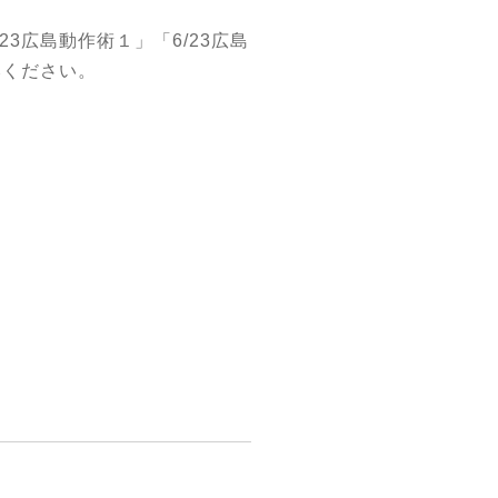
/23広島動作術１」
「6/23広島
みください。