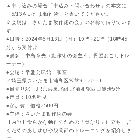
▲申し込みの場合
「申込み・問い合わせ」
の本文に、
「5/13さいたま動作術」と書いてください。
※会場は「さいたま動作術の会」の名称で借りていま
す。
●日時：2024年5月13日（月）19時─21時（18時45
分から受付け）
●講師：中島章夫（動作術の会主宰、骨盤おこしトレ
ーナー）
●会場：常盤公民館 和室
／埼玉県さいたま市浦和区常盤9－30－1
●最寄り駅：JR京浜東北線 北浦和駅西口徒歩5分
●定員：10名程度
●参加費：価格2500円
●主催：さいたま動作術の会
【内容】滑らかな動作のための「骨なり」に立ち、歩
くためのあしゆびや股関節のトレーニングを紹介しま