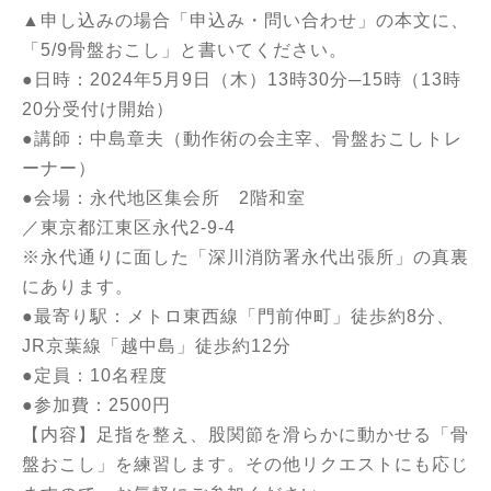
▲申し込みの場合「申込み・問い合わせ」の本文に、
「5/9骨盤おこし」と書いてください。
●日時：2024年5月9日（木）13時30分─15時（13時
20分受付け開始）
●講師：中島章夫（動作術の会主宰、骨盤おこしトレ
ーナー）
●会場：永代地区集会所 2階和室
／東京都江東区永代2-9-4
※永代通りに面した「深川消防署永代出張所」の真裏
にあります。
●最寄り駅：メトロ東西線「門前仲町」徒歩約8分、
JR京葉線「越中島」徒歩約12分
●定員：10名程度
●参加費：2500円
【内容】足指を整え、股関節を滑らかに動かせる「骨
盤おこし」を練習します。その他リクエストにも応じ