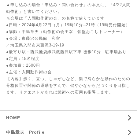
▲申し込みの場合「申込み・問い合わせ」の本文に、「4/22入間
動作術」と書いてください。
※会場は「入間動作術の会」の名称で借りています
●日時：2024年4月22日（月）19時10分─21時（19時受付開始）
●講師：中島章夫（動作術の会主宰、骨盤おこしトレーナー）
●会場：東藤沢公民館 和室
／埼玉県入間市東藤沢3-19-19
●最寄り駅：西武池袋線武蔵藤沢駅下車 徒歩10分 駐車場あり
●定員：15名程度
●参加費：2500円
●主催：入間動作術の会
【内容】歩く、立つ、しゃがむなど、楽で滑らかな動作のための
骨格位置や関節の運動を学んで、健やかなからだづくりを目指し
ます。リクエストがあれば武術への応用も指導します。
HOME
中島章夫 Profile