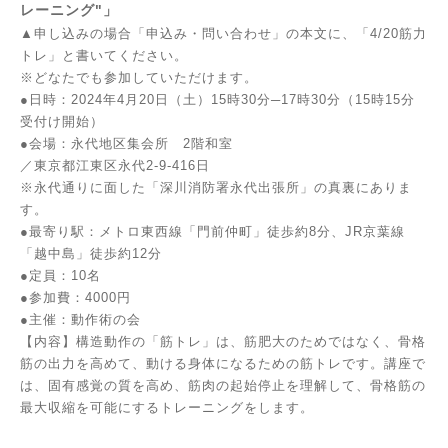
レーニング"」
▲申し込みの場合「申込み・問い合わせ」の本文に、「4/20筋力
トレ」と書いてください。
※どなたでも参加していただけます。
●日時：2024年4月20日（土）15時30分─17時30分（15時15分
受付け開始）
●会場：永代地区集会所 2階和室
／東京都江東区永代2-9-416日
※永代通りに面した「深川消防署永代出張所」の真裏にありま
す。
●最寄り駅：メトロ東西線「門前仲町」徒歩約8分、JR京葉線
「越中島」徒歩約12分
●定員：10名
●参加費：4000円
●主催：動作術の会
【内容】構造動作の「筋トレ」は、筋肥大のためではなく、骨格
筋の出力を高めて、動ける身体になるための筋トレです。講座で
は、固有感覚の質を高め、筋肉の起始停止を理解して、骨格筋の
最大収縮を可能にするトレーニングをします。