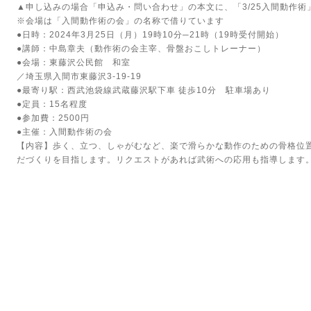
▲申し込みの場合「申込み・問い合わせ」の本文に、「3/25入間動作術
※会場は「入間動作術の会」の名称で借りています
●日時：2024年3月25日（月）19時10分─21時（19時受付開始）
●講師：中島章夫（動作術の会主宰、骨盤おこしトレーナー）
●会場：東藤沢公民館 和室
／埼玉県入間市東藤沢3-19-19
●最寄り駅：西武池袋線武蔵藤沢駅下車 徒歩10分 駐車場あり
●定員：15名程度
●参加費：2500円
●主催：入間動作術の会
【内容】歩く、立つ、しゃがむなど、楽で滑らかな動作のための骨格位
だづくりを目指します。リクエストがあれば武術への応用も指導します