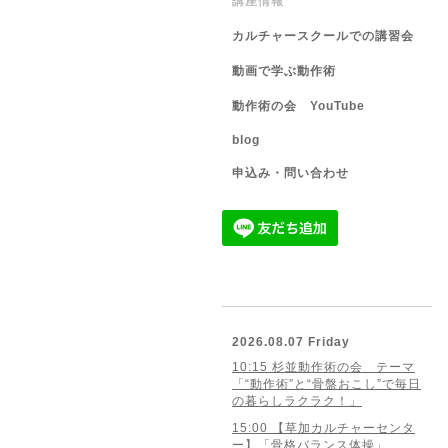
講座情報
カルチャースクールでの講習会
動画で学ぶ動作術
動作術の会 YouTube
blog
申込み・問い合わせ
2026.08.07 Friday
10:15 杉並動作術の会 テーマ
「“動作術”と“骨盤おこし”で毎日
の暮らしラクラク！」
15:00 【草加カルチャーセンタ
ー】「骨格バランス体操」