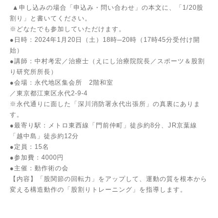
▲申し込みの場合「申込み・問い合わせ」の本文に、「1/20股
割り」と書いてください。
※どなたでも参加していただけます。
●日時：2024年1月20日（土）18時─20時（17時45分受付け開
始）
●講師：中村考宏／治療士（えにし治療院院長／スポーツ＆股割
り研究所所長）
●会場：永代地区集会所 2階和室
／東京都江東区永代2-9-4
※永代通りに面した「深川消防署永代出張所」の真裏にありま
す。
●最寄り駅：メトロ東西線「門前仲町」徒歩約8分、JR京葉線
「越中島」徒歩約12分
●定員：15名
●参加費：4000円
●主催：動作術の会
【内容】「股関節の回転力」をアップして、運動の質を根本から
変える構造動作の「股割りトレーニング」を指導します。