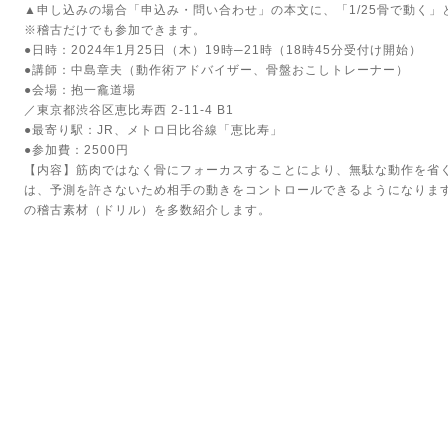
▲申し込みの場合「申込み・問い合わせ」の本文に、「1/25骨で動く」
※稽古だけでも参加できます。
●日時：2024年1月25日（木）19時─21時（18時45分受付け開始）
●講師：中島章夫（動作術アドバイザー、骨盤おこしトレーナー）
●会場：抱一龕道場
／東京都渋谷区恵比寿西 2-11-4 B1
●最寄り駅：JR、メトロ日比谷線「恵比寿」
●参加費：2500円
【内容】筋肉ではなく骨にフォーカスすることにより、無駄な動作を省
は、予測を許さないため相手の動きをコントロールできるようになりま
の稽古素材（ドリル）を多数紹介します。