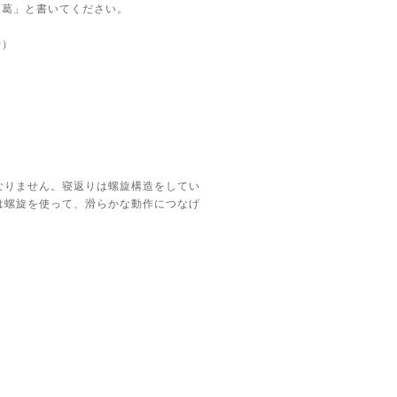
東葛」と書いてください。
始）
なりません。寝返りは螺旋構造をしてい
は螺旋を使って、滑らかな動作につなげ