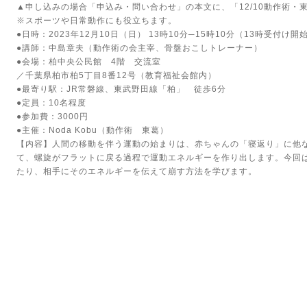
▲申し込みの場合「申込み・問い合わせ」の本文に、「12/10動作術・
※スポーツや日常動作にも役立ちます。
●日時：2023年12月10日（日） 13時10分─15時10分（13時受付け開
●講師：中島章夫（動作術の会主宰、骨盤おこしトレーナー）
●会場：柏中央公民館 4階 交流室
／千葉県柏市柏5丁目8番12号（教育福祉会館内）
●最寄り駅：JR常磐線、東武野田線「柏」 徒歩6分
●定員：10名程度
●参加費：3000円
●主催：Noda Kobu（動作術 東葛）
【内容】人間の移動を伴う運動の始まりは、赤ちゃんの「寝返り」に他
て、螺旋がフラットに戻る過程で運動エネルギーを作り出します。今回
たり、相手にそのエネルギーを伝えて崩す方法を学びます。