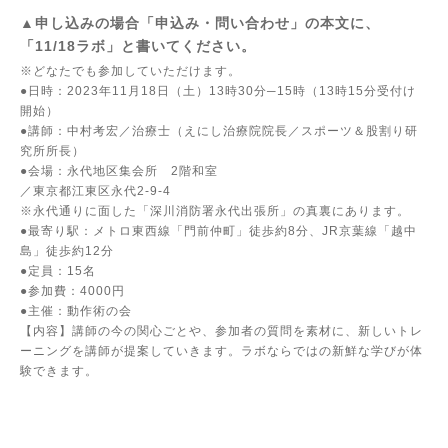
▲申し込みの場合「申込み・問い合わせ」の本文に、
「11/18ラボ」と書いてください。
※どなたでも参加していただけます。
●日時：2023年11月18日（土）13時30分─15時（13時15分受付け
開始）
●講師：中村考宏／治療士（えにし治療院院長／スポーツ＆股割り研
究所所長）
●会場：永代地区集会所 2階和室
／東京都江東区永代2-9-4
※永代通りに面した「深川消防署永代出張所」の真裏にあります。
●最寄り駅：メトロ東西線「門前仲町」徒歩約8分、JR京葉線「越中
島」徒歩約12分
●定員：15名
●参加費：4000円
●主催：動作術の会
【内容】講師の今の関心ごとや、参加者の質問を素材に、新しいトレ
ーニングを講師が提案していきます。ラボならではの新鮮な学びが体
験できます。