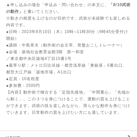
▲申し込みの場合「申込み・問い合わせ」の本文に、
「8/10武術
の動作」
と書いてください。
※動きの精度を上げるのが目的です。武術が未経験でも楽しめる
内容です。
●日時：2023年8月10日（木）10時─11時30分（9時45分受付け
開始）
●講師：中島章夫（動作術の会主宰、骨盤おこしトレーナー）
●会場：築地社会教育会館3階 第一和室
／東京都中央区築地4丁目15番1号
●最寄り駅：メトロ日比谷線・都営浅草線「東銀座」6番出口、
都営大江戸線「築地市場」A1出口
●定員：10名程度
●参加費：2500円
【内容】動作術で稽古する「足指先接地」「中間重心」「先端か
ら動く」。この３つを身につけることで、運動の質を上げること
ができます。武術の技を楽しみながら、滑らかな動作を身につけ
ていきます。日常動作の質を上げたい方にも適しています。