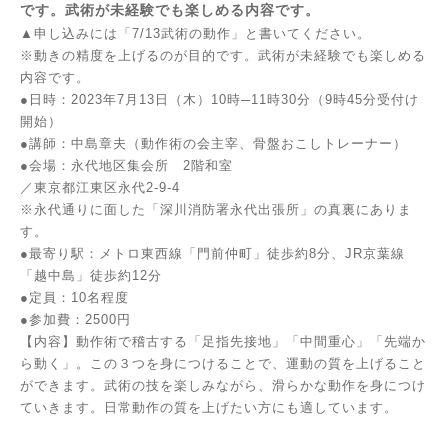
です。武術が未経験でも楽しめる内容です。
▲申し込みには「7/13武術の動作」と書いてください。
※動きの精度を上げるのが目的です。武術が未経験でも楽しめる
内容です。
●日時：2023年7月13日（木）10時─11時30分（9時45分受付け
開始）
●講師：中島章夫（動作術の会主宰、骨盤おこしトレーナー）
●会場：永代地区集会所 2階和室
／東京都江東区永代2-9-4
※永代通りに面した「深川消防署永代出張所」の真裏にありま
す。
●最寄り駅：メトロ東西線「門前仲町」徒歩約8分、JR京葉線
「越中島」徒歩約12分
●定員：10名程度
●参加費：2500円
【内容】動作術で稽古する「足指先接地」「中間重心」「先端か
ら動く」。この３つを身につけることで、運動の質を上げること
ができます。武術の技を楽しみながら、滑らかな動作を身につけ
ていきます。日常動作の質を上げたい方にも適しています。