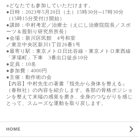
※
どなたでも参加していただけます。
●
日時：
2023
年
5
月
20
日（土）
15
時
30
分─
17
時
30
分
（
15
時
15
分受付け開始）
●
講師：中村考宏／治療士（えにし治療院院長／スポ
ーツ＆股割り研究所所長）
●
会場：新川区民館
4
号和室
／東京中央区新川
1
丁目
26
番
1
号
●
最寄り駅：東京メトロ日比谷線・東京メトロ東西線
「茅場町」下車
3
番出口徒歩
10
分
●
定員：
10
名
●
参加費：
4000
円
●
主催：動作術の会
【内容】中村先生の著書『指先から身体を整える』
（春秋社）の内容を紹介します。各部の骨格ポジショ
ンを整えて末端の感覚を磨き、全身のつながりを感じ
とって、スムーズな運動を取り戻します。
HOME