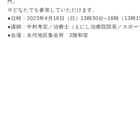
門」
※どなたでも参加していただけます。
●日時：2023年4月16日（日）13時30分─16時（13
●講師：中村考宏／治療士（えにし治療院院長／スポー
●会場：永代地区集会所 2階和室